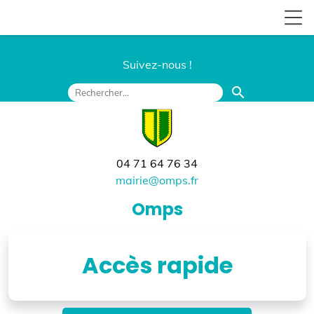
Suivez-nous !
search
04 71 64 76 34
mairie@omps.fr
Omps
Accès rapide