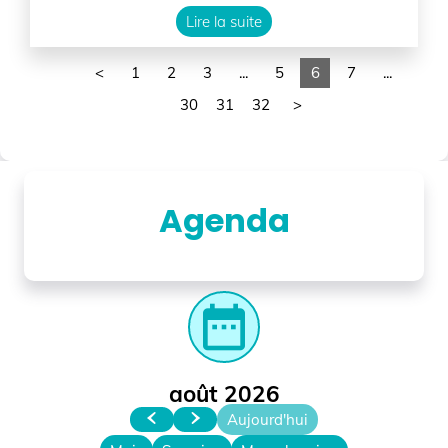
Lire la suite
<
1
2
3
...
5
6
7
...
30
31
32
>
Agenda
date_range
août 2026
Aujourd'hui