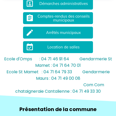
portrait
Démarches administratives
Comptes-rendus des conseils
assignment
municipaux
mode_edit
Arrêtés municipaux
event_available
Location de salles
Ecole d'Omps : 04 71 46 91 64 Gendarmerie St
Mamet : 04 71 64 70 01
Ecole St Mamet : 04 71 64 79 33 Gendarmerie
Maurs : 04 71 49 00 08
Com Com
chataigneraie Cantalienne : 04 71 49 33 30
Présentation de la commune