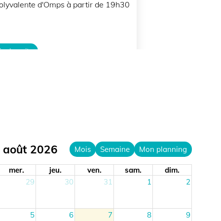
valente d'Omps à partir de 19h30
 suite
ût 2026
Mois
Semaine
Mon planning
r.
jeu.
ven.
sam.
dim.
29
30
31
1
2
5
6
7
8
9