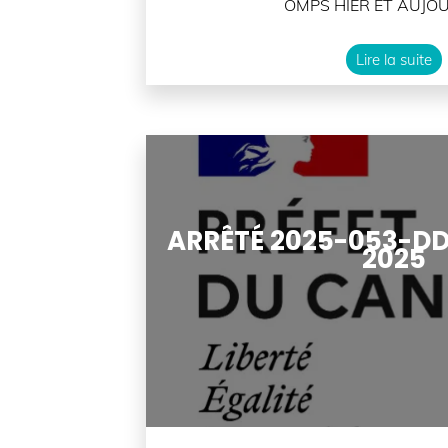
OMPS HIER ET AUJOURD'
Lire la suite
ARRÊTÉ 2025-053-DDT 
2025