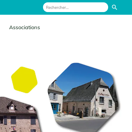
search
Associations