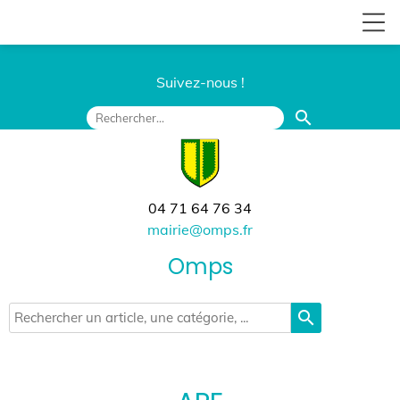
Suivez-nous !
search
04 71 64 76 34
mairie@omps.fr
Omps
search