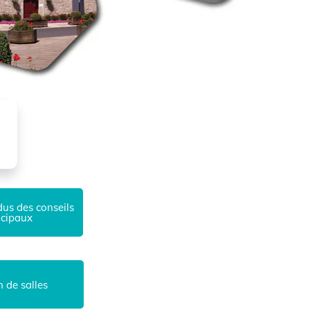
s conseils
ux
alles