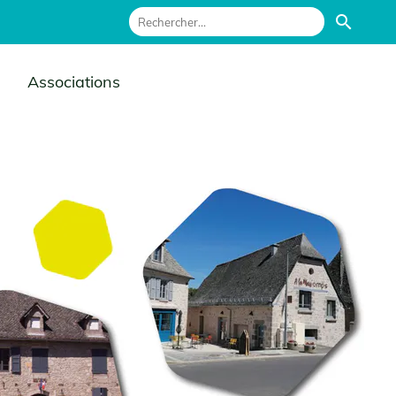
search
Associations