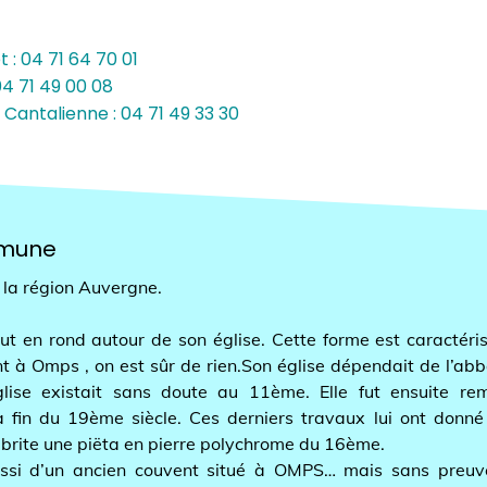
71 64 70 01
49 00 08
04 71 49 33 30
ne
égion Auvergne.
 rond autour de son église. Cette forme est caractéristiqu
Omps , on est sûr de rien.Son église dépendait de l’abbaye 
 existait sans doute au 11ème. Elle fut ensuite remani
 du 19ème siècle. Ces derniers travaux lui ont donné sa 
ite une piëta en pierre polychrome du 16ème.
d’un ancien couvent situé à OMPS… mais sans preuve et