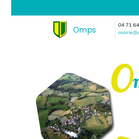
04 71 64 76 
Omps
mairie@omps.