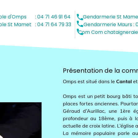
local_phone
d'Omps : 04 71 46 91 64 Gendarmerie St Mamet : 04 
local_phone
St Mamet : 04 71 64 79 33 Gendarmerie Maurs : 04 71 
local_phone
Com chataigneraie Cantalienne : 
Présentation de la commu
Omps est situé dans le
Cantal
et la r
Omps est un petit bourg bâti tout en
places fortes anciennes. Pourtant à 
Géraud d’Aurillac, une 1ère église
profondeur au 18ème, puis à la fin
actuelle de croix latine. L’église abr
La mémoire populaire parle aussi 