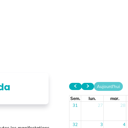
ao
Aujourd'hui
Sem.
lun.
mar.
me
31
27
28
32
3
4
les manifestations