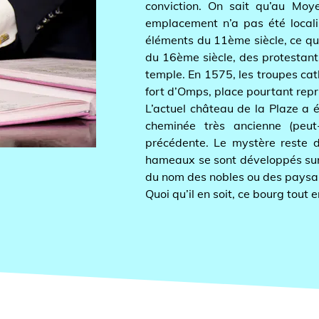
conviction. On sait qu’au Moyen-Ag
emplacement n’a pas été localisé a
éléments du 11ème siècle, ce qui cor
du 16ème siècle, des protestants ven
temple. En 1575, les troupes catholiq
fort d’Omps, place pourtant reprise u
L’actuel château de la Plaze a été é
cheminée très ancienne (peut-êtr
précédente. Le mystère reste donc 
hameaux se sont développés surtout
du nom des nobles ou des paysans ay
Quoi qu’il en soit, ce bourg tout en r