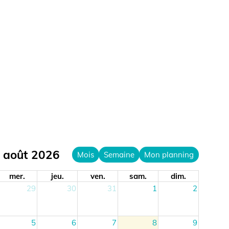
ût 2026
Mois
Semaine
Mon planning
r.
jeu.
ven.
sam.
dim.
29
30
31
1
2
5
6
7
8
9