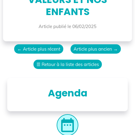
ENFANTS
Article publié le 06/02/2025
←
Article plus récent
Article plus ancien
→
☰
Retour à la liste des articles
Agenda
date_range