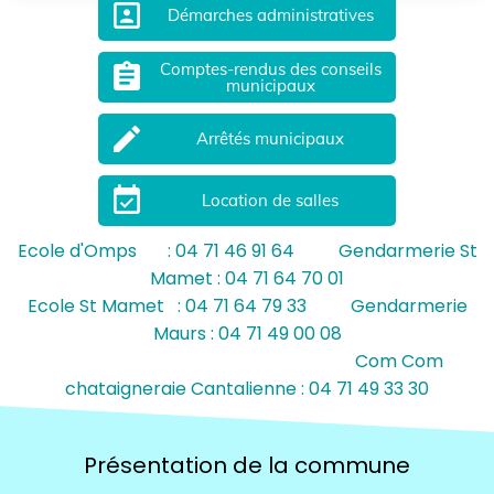
portrait
Démarches administratives
Comptes-rendus des conseils
assignment
municipaux
mode_edit
Arrêtés municipaux
event_available
Location de salles
Ecole d'Omps : 04 71 46 91 64 Gendarmerie St
Mamet : 04 71 64 70 01
Ecole St Mamet : 04 71 64 79 33 Gendarmerie
Maurs : 04 71 49 00 08
Com Com
chataigneraie Cantalienne : 04 71 49 33 30
Présentation de la commune