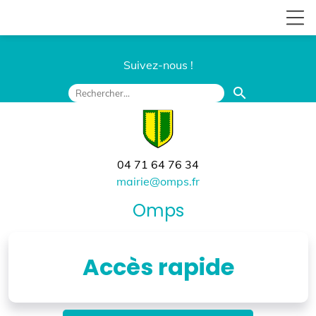
Suivez-nous !
search
04 71 64 76 34
mairie@omps.fr
Omps
Accès rapide