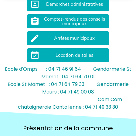
portrait
Démarches administratives
Comptes-rendus des conseils
assignment
municipaux
mode_edit
Arrêtés municipaux
event_available
Location de salles
Ecole d'Omps : 04 71 46 91 64 Gendarmerie St
Mamet : 04 71 64 70 01
Ecole St Mamet : 04 71 64 79 33 Gendarmerie
Maurs : 04 71 49 00 08
Com Com
chataigneraie Cantalienne : 04 71 49 33 30
Présentation de la commune