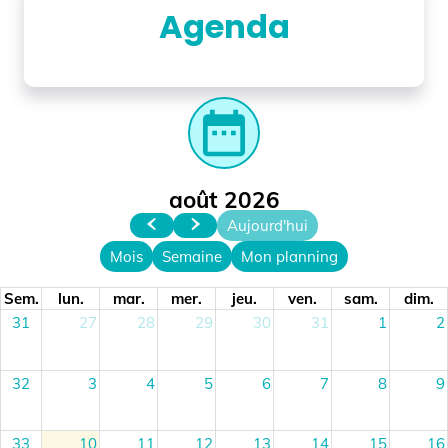
Agenda
date_range
août 2026
Aujourd'hui
Mois
Semaine
Mon planning
Sem.
lun.
mar.
mer.
jeu.
ven.
sam.
dim.
31
27
28
29
30
31
1
2
32
3
4
5
6
7
8
9
33
10
11
12
13
14
15
16