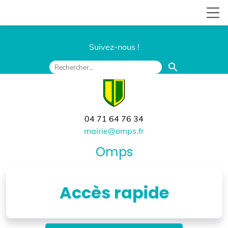
Suivez-nous !
search
04 71 64 76 34
mairie@omps.fr
Omps
Accès rapide