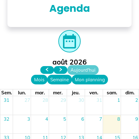
Agenda
date_range
août 2026
Aujourd'hui
Mois
Semaine
Mon planning
Sem.
lun.
mar.
mer.
jeu.
ven.
sam.
dim.
31
27
28
29
30
31
1
2
32
3
4
5
6
7
8
9
33
10
11
12
13
14
15
16