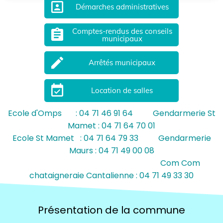
portrait
Démarches administratives
Comptes-rendus des conseils
assignment
municipaux
mode_edit
Arrêtés municipaux
event_available
Location de salles
Ecole d'Omps : 04 71 46 91 64 Gendarmerie St
Mamet : 04 71 64 70 01
Ecole St Mamet : 04 71 64 79 33 Gendarmerie
Maurs : 04 71 49 00 08
Com Com
chataigneraie Cantalienne : 04 71 49 33 30
Présentation de la commune