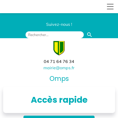
Suivez-nous !
search
04 71 64 76 34
mairie@omps.fr
Omps
Accès rapide