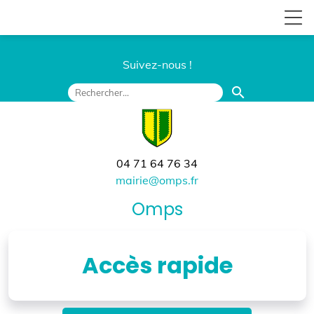
Suivez-nous !
search
04 71 64 76 34
mairie@omps.fr
Omps
Accès rapide