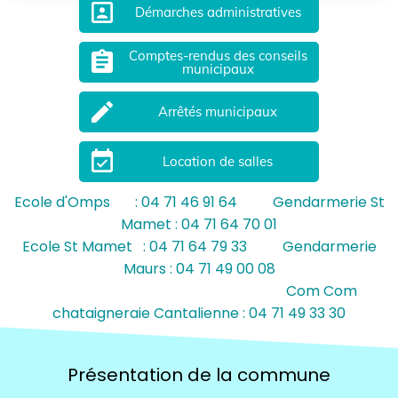
portrait
Démarches administratives
Comptes-rendus des conseils
assignment
municipaux
mode_edit
Arrêtés municipaux
event_available
Location de salles
Ecole d'Omps : 04 71 46 91 64 Gendarmerie St
Mamet : 04 71 64 70 01
Ecole St Mamet : 04 71 64 79 33 Gendarmerie
Maurs : 04 71 49 00 08
Com Com
chataigneraie Cantalienne : 04 71 49 33 30
Présentation de la commune