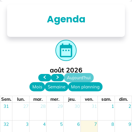
Agenda
date_range
août 2026
Aujourd'hui
Mois
Semaine
Mon planning
Sem.
lun.
mar.
mer.
jeu.
ven.
sam.
dim.
31
27
28
29
30
31
1
2
32
3
4
5
6
7
8
9