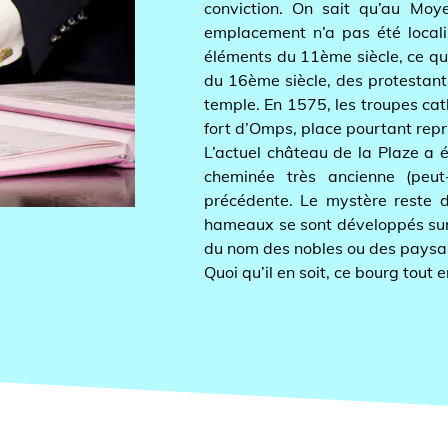
conviction. On sait qu’au Moyen-Ag
emplacement n’a pas été localisé a
éléments du 11ème siècle, ce qui cor
du 16ème siècle, des protestants ven
temple. En 1575, les troupes catholiq
fort d’Omps, place pourtant reprise u
L’actuel château de la Plaze a été é
cheminée très ancienne (peut-êtr
précédente. Le mystère reste donc 
hameaux se sont développés surtout
du nom des nobles ou des paysans ay
Quoi qu’il en soit, ce bourg tout en r