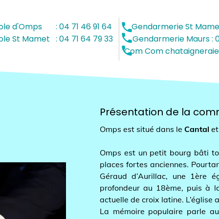
local_phone
d'Omps : 04 71 46 91 64 Gendarmerie St Mamet : 04 
local_phone
St Mamet : 04 71 64 79 33 Gendarmerie Maurs : 04 71 
local_phone
Com chataigneraie Cantalienne : 
Présentation de la commu
Omps est situé dans le
Cantal
et la r
Omps est un petit bourg bâti tout en
places fortes anciennes. Pourtant à 
Géraud d’Aurillac, une 1ère église
profondeur au 18ème, puis à la fin
actuelle de croix latine. L’église abr
La mémoire populaire parle aussi 