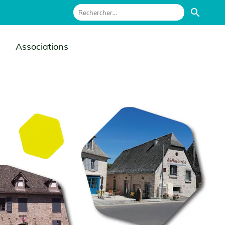
search
Associations