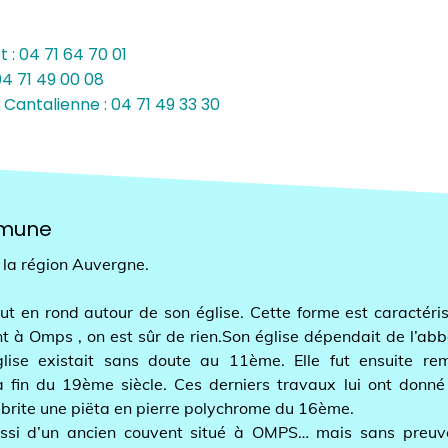
71 64 70 01
49 00 08
04 71 49 33 30
ne
égion Auvergne.
 rond autour de son église. Cette forme est caractéristiqu
Omps , on est sûr de rien.Son église dépendait de l’abbaye 
 existait sans doute au 11ème. Elle fut ensuite remani
 du 19ème siècle. Ces derniers travaux lui ont donné sa 
ite une piëta en pierre polychrome du 16ème.
d’un ancien couvent situé à OMPS… mais sans preuve et