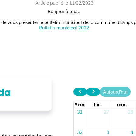
Article publié le 11/02/2023
Bonjour à tous,
s présenter le bulletin municipal de la commune d'Omps pour l
Bulletin municipal 2022
N'hésitez pas à nous faire part de vos impressions.
Excellente journée.
←
Article plus récent
Article plus ancien
→
☰
Retour à la liste des articles
ao
Aujourd'hui
Sem.
lun.
mar.
me
31
27
28
32
3
4
les manifestations