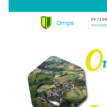
04 71 64 76 
Omps
mairie@omps.