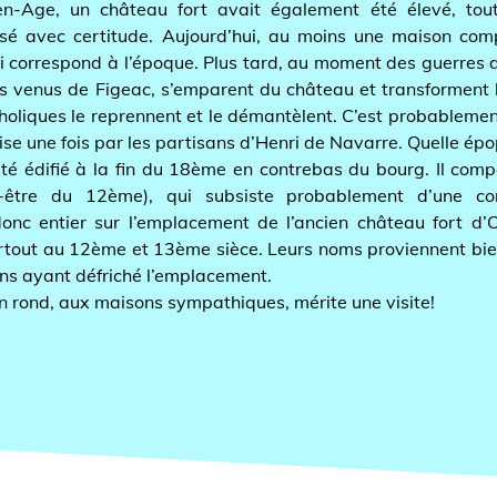
e, un château fort avait également été élevé, toutefoi
vec certitude. Aujourd’hui, au moins une maison comport
respond à l’époque. Plus tard, au moment des guerres de rel
us de Figeac, s’emparent du château et transforment l’égli
ues le reprennent et le démantèlent. C’est probablement la f
ne fois par les partisans d’Henri de Navarre. Quelle épopée!
difié à la fin du 18ème en contrebas du bourg. Il comporte
e du 12ème), qui subsiste probablement d’une constru
entier sur l’emplacement de l’ancien château fort d’Omps
 au 12ème et 13ème sièce. Leurs noms proviennent bien so
ant défriché l’emplacement.
ond, aux maisons sympathiques, mérite une visite!