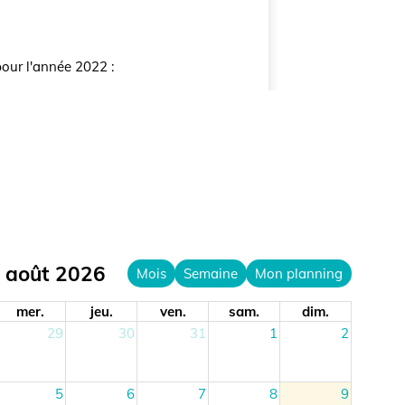
'année 2022 :
ût 2026
Mois
Semaine
Mon planning
r.
jeu.
ven.
sam.
dim.
29
30
31
1
2
5
6
7
8
9