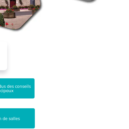
s conseils
ux
alles