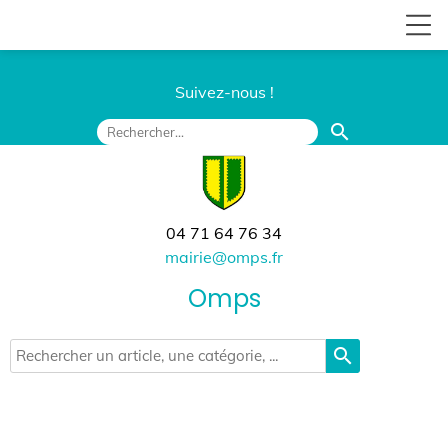
Suivez-nous !
search
04 71 64 76 34
mairie@omps.fr
Omps
search