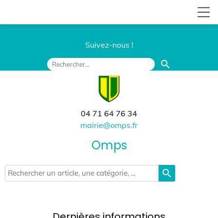
Suivez-nous !
search
04 71 64 76 34
mairie@omps.fr
Omps
search
Dernières informations